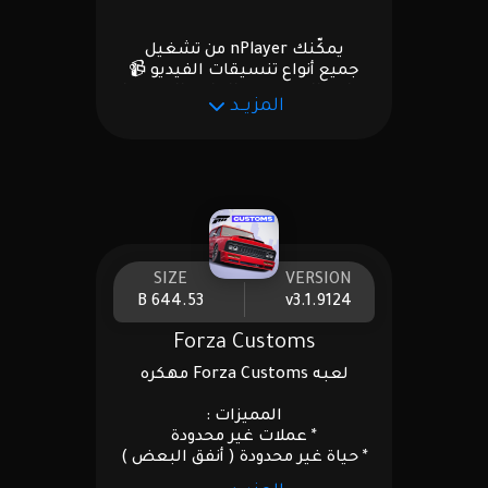
الدخول الى اعدادات الاداه
وحط اي ايميل
يمكّنك nPlayer من تشغيل
والرقم السري 15 رقم من عندك
جميع أنواع تنسيقات الفيديو 📹
واضغط تفعيل
وبرامج الترميز دون الحاجة إلى تحويل
المزيــد
الملفات بالاضافه إلى خيارات
مُتعددة
وكذلك إضافة ملفات ترجمة
للفيديوهات
المميزات :
• مدفوع بالآب ستور 💸
SIZE
VERSION
644.53 B
v3.1.9124
Forza Customs
لعبه Forza Customs مهكره
المميزات :
* عملات غير محدودة
* حياة غير محدودة ( أنفق البعض )