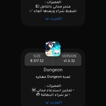
المميزات :
متجر مجاني بالكامل 💵
اضغط شراء وبعدها الغاء ✅
المزيــد
SIZE
VERSION
377.52 B
v1.0.32
Dungeon
لعبه Dungeon مهكره
المميزات :
• تمكين استدعاء مجاني 🆓
• تم شراء البطاقة 💳
المزيــد