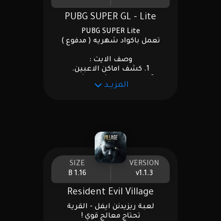
PUBG SUPER GL - Lite
PUBG SUPER Lite
تعمل باكواد شهريه ( مدفوع )
وصف الايت :
1. كشف اماكن الاعبين.
2. رادار اللوت (تقدر تشوفه
المزيــد
الاسلحه في اللوت).
4. رادار سلاح الدروب وكذلك مكان
صندوق الدروب.
6. مستوى الدم .
7. تقدر تشوف الاعب باللون احضر
اذا ظهر او احمر اذا اخذ كفر ..
8. إسم ألعاب والفريق والسلاح.
9. ايم بوت 60M وتقطر تطفيه او
تشغله
SIZE
VERSION
1.16 B
v1.1.3
Resident Evil Village
لعبة ريزيدنن ايفل - القرية
تحتاج معالج قوي !