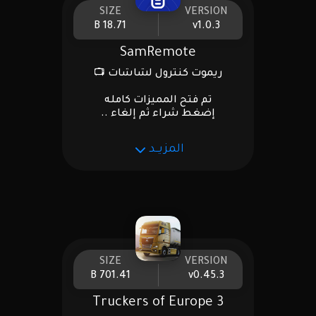
SIZE
VERSION
18.71 B
v1.0.3
SamRemote
ريموت كنترول لشاشات 📺
تم فتح المميزات كامله
إضغط شراء ثم إلغاء ..
.
المزيــد
SIZE
VERSION
701.41 B
v0.45.3
Truckers of Europe 3