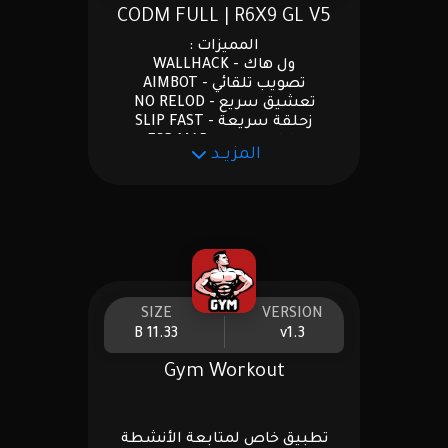
CODM FULL | R6X9 GL V5
المميزات :
ول هاك - WALLHACK
تصويب تلقائي - AIMBOT
تعشيق سريع - NO RELOD
زحلقة سريعة - SLIP FAST
رادار خريطة - ESP MAP
المزيــد
ثبات سلاح - NO RECOIL
🔴مود منيو R6X9 قوية 🔴
تخريم - WALL SHOT
طلق سحري - MAGIC
سبيد خفيف - SPEED MOVE
طيران فوق المباني - WALL CLIMB
قفزه عالية - JUMP
SIZE
VERSION
قفزه سريعه - JUMP SPEED
11.33 B
v1.3
تكبير لون الاعب - WALL HACK
راس الاعب طويل - ANTINA
Gym Workout
الوان الجسم - BODY COLOR
تطبيق خاص لمتابعة الأنشطة