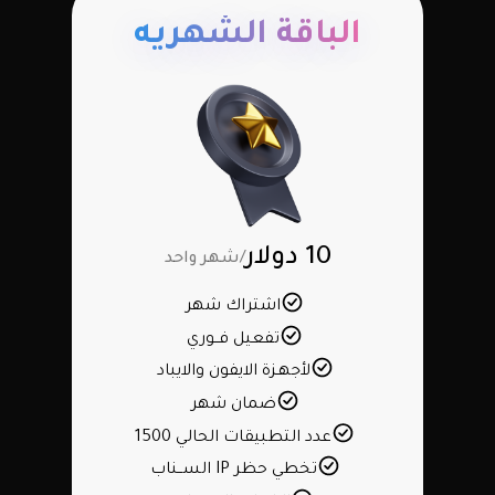
الباقة الشهريه
10 دولار
/شهر واحد
اشتراك شهر
تفعيل فــوري
لأجهـزة الايفون والايباد
ضمان شهر
عدد التطبيقات الحالي 1500
تخطي حظر IP الســناب