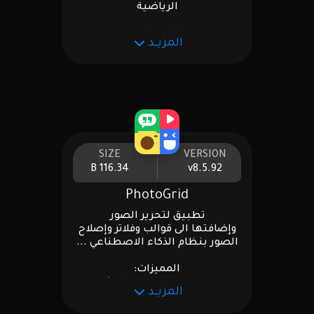
الرياضية
المميزات :
المزيــد
تفعيل مميزات Premium 👑
تنبية ⚠️
اضغط شراء ثم إلغاء ✔️
.
SIZE
VERSION
116.34 B
v8.5.92
PhotoGrid
تطبيق لتحرير الصور
وإضافتها الى قوالب وفلاتر وإصلاح
الصور بنظام الذكاء الاصطناعي ...
المميزات:
مفتوح كامل المميزات ✔️
المزيــد