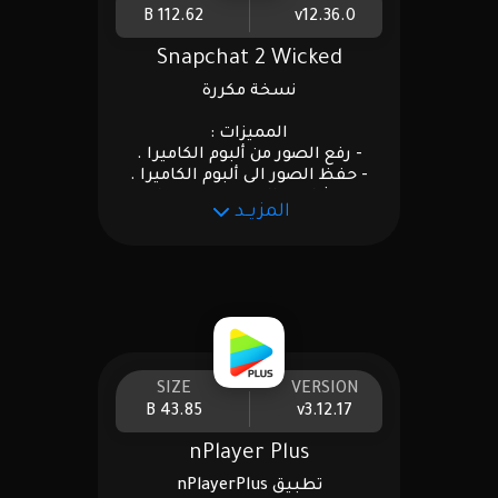
112.62 B
v12.36.0
Snapchat 2 Wicked
نسخة مكررة
المميزات :
- رفع الصور من ألبوم الكاميرا .
- حفظ الصور الى ألبوم الكاميرا .
- مشاهدة الستوري دون علم
المزيــد
الطرف الآخر .
- قراءة الرسائل الخاصة دون علم
الطرف الآخر .
- إخفاء جاري الكتابة .
- إخفاء تصوير الشاشة .
- إبقاء الرسائل المحذوفة (مايعتمد
عليها)
- رفع ملف صوتي .
- حفظ الملفات الصوتيّة .
SIZE
VERSION
- تأكيد الإتصال .
43.85 B
v3.12.17
- والمزيد في إعدادات الأداة ...
nPlayer Plus
.
تطبيق nPlayerPlus
⚠️ للتفعيل المميزات :